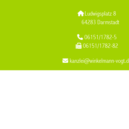
Ludwigsplatz 8
64283 Darmstadt
06151/1782-5
06151/1782-82
kanzlei@winkelmann-vogt.d
Immobilienrecht Muelheim an der Ruhr
,
Elternunterhalt
,
Notar
Muelheim an der Ruhr
,
Produkthaftung Muelheim an der Ruhr
Versorgungsausgleich