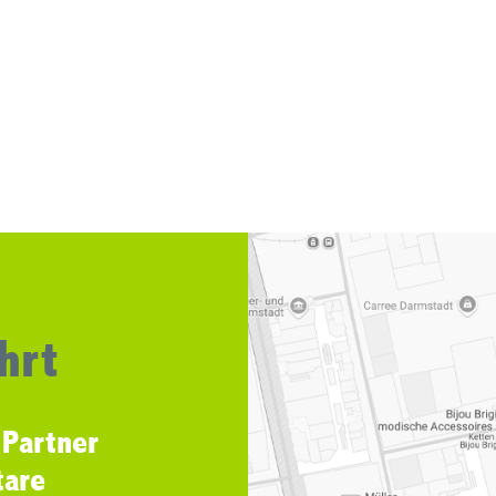
hrt
 Partner
tare