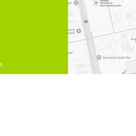
e
 Muelheim an der Ruhr
,
Arzthaftungsrecht Muelheim an der R
,
Fachanwaeltin Familienrecht Umgangsrecht
,
Bussgeld Muelh