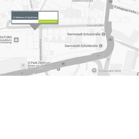
uhr
,
Existenzgruendung
,
Familienrecht Fachanwaeltin
eim an der Ruhr
,
Fachanwaeltin Familienrecht