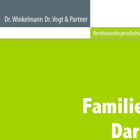
Famili
Da